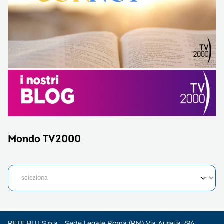
Mondo TV2000
RETE BLU S.p.a - Sede Legale Roma (RM) Via Aurelia 796 –