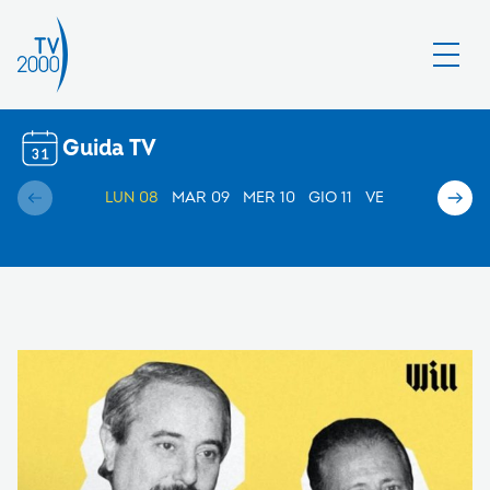
Guida TV
LUN 08
MAR 09
MER 10
GIO 11
VEN 12
SAB 13