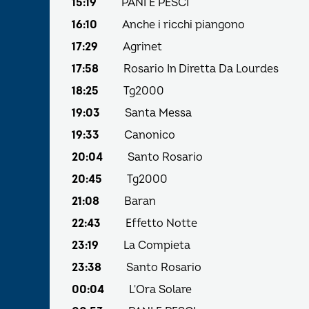
15:19
PANI E PESCI
16:10
Anche i ricchi piangono
17:29
Agrinet
17:58
Rosario In Diretta Da Lourdes
18:25
Tg2000
19:03
Santa Messa
19:33
Canonico
20:04
Santo Rosario
20:45
Tg2000
21:08
Baran
22:43
Effetto Notte
23:19
La Compieta
23:38
Santo Rosario
00:04
L'Ora Solare