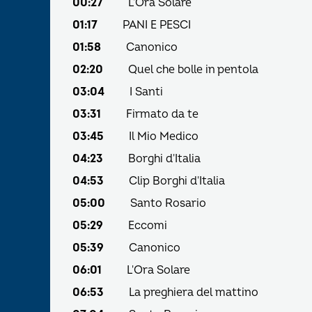
00:27
L'Ora Solare
01:17
PANI E PESCI
01:58
Canonico
02:20
Quel che bolle in pentola
03:04
I Santi
03:31
Firmato da te
03:45
Il Mio Medico
04:23
Borghi d'Italia
04:53
Clip Borghi d'Italia
05:00
Santo Rosario
05:29
Eccomi
05:39
Canonico
06:01
L'Ora Solare
06:53
La preghiera del mattino