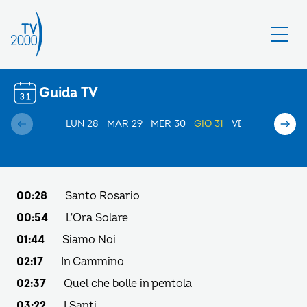
Guida TV
LUN 28
MAR 29
MER 30
GIO 31
VEN 01
SAB 02
00:28
Santo Rosario
00:54
L'Ora Solare
01:44
Siamo Noi
02:17
In Cammino
02:37
Quel che bolle in pentola
03:22
I Santi