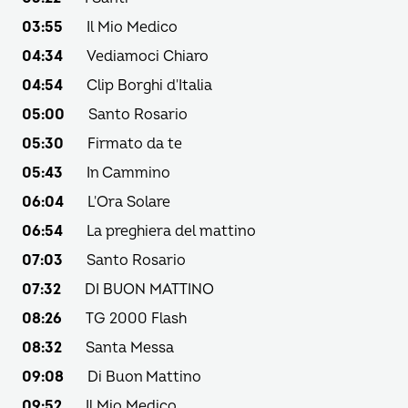
03:55
Il Mio Medico
04:34
Vediamoci Chiaro
04:54
Clip Borghi d'Italia
05:00
Santo Rosario
05:30
Firmato da te
05:43
In Cammino
06:04
L'Ora Solare
06:54
La preghiera del mattino
07:03
Santo Rosario
07:32
DI BUON MATTINO
08:26
TG 2000 Flash
08:32
Santa Messa
09:08
Di Buon Mattino
09:52
Il Mio Medico