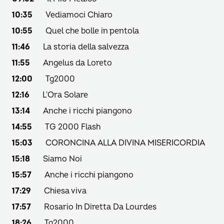
10:35
Vediamoci Chiaro
10:55
Quel che bolle in pentola
11:46
La storia della salvezza
11:55
Angelus da Loreto
12:00
Tg2000
12:16
L'Ora Solare
13:14
Anche i ricchi piangono
14:55
TG 2000 Flash
15:03
CORONCINA ALLA DIVINA MISERICORDIA
15:18
Siamo Noi
15:57
Anche i ricchi piangono
17:29
Chiesa viva
17:57
Rosario In Diretta Da Lourdes
18:26
Tg2000