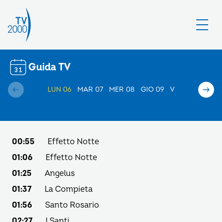
Guida TV
LUN 06
MAR 07
MER 08
GIO 09
VEN 10
SAB 11
00:55
Effetto Notte
01:06
Effetto Notte
01:25
Angelus
01:37
La Compieta
01:56
Santo Rosario
02:27
I Santi