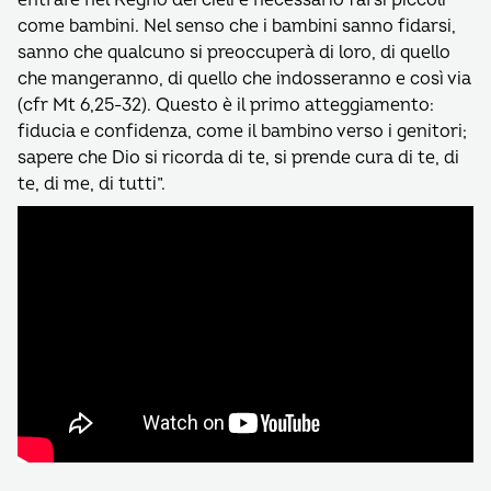
entrare nel Regno dei cieli è necessario farsi piccoli
come bambini. Nel senso che i bambini sanno fidarsi,
sanno che qualcuno si preoccuperà di loro, di quello
che mangeranno, di quello che indosseranno e così via
(cfr Mt 6,25-32). Questo è il primo atteggiamento:
fiducia e confidenza, come il bambino verso i genitori;
sapere che Dio si ricorda di te, si prende cura di te, di
te, di me, di tutti”.