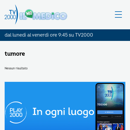
dal lunedì al venerdì ore 9:45 su TV2000
tumore
Nessun risultato