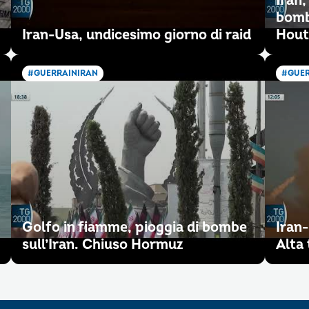
Iran,
bomb
Iran-Usa, undicesimo giorno di raid
Hout
#GUERRAINIRAN
#GUER
Golfo in fiamme, pioggia di bombe
Iran
sull’Iran. Chiuso Hormuz
Alta 