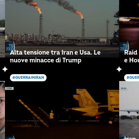
Alta tensione tra Iran e Usa. Le
Raid
nuove minacce di Trump
e Ho
#GUERRAINIRAN
#GUER