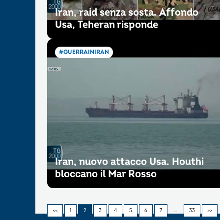
Iran, raid senza sosta. Affondo
Usa, Teheran risponde
#GUERRAINIRAN
Iran, nuovo attacco Usa. Houthi
bloccano il Mar Rosso
<<
1
2
3
4
5
6
7
…
33
>>