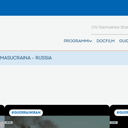
Chi Siamo
Area St
PROGRAMMI
DOCFILM
GUI
AMAS
UCRAINA – RUSSIA
#GUERRAINIRAN
#GUER