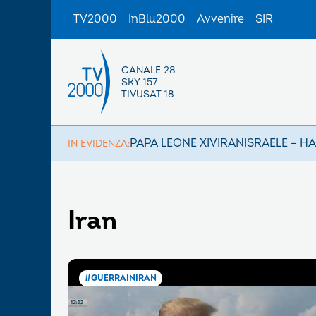
TV2000
InBlu2000
Avvenire
SIR
CANALE 28
SKY 157
TIVUSAT 18
PAPA LEONE XIV
IRAN
ISRAELE – H
IN EVIDENZA:
Iran
#GUERRAINIRAN