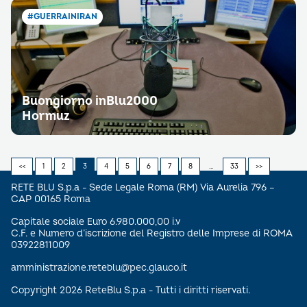
#GUERRAINIRAN
Buongiorno inBlu2000
Hormuz
<<
1
2
3
4
5
6
7
8
…
33
>>
RETE BLU S.p.a - Sede Legale Roma (RM) Via Aurelia 796 –
CAP 00165 Roma
Capitale sociale Euro 6.980.000,00 i.v
C.F. e Numero d’iscrizione del Registro delle Imprese di ROMA
03922811009
amministrazione.reteblu@pec.glauco.it
Copyright 2026 ReteBlu S.p.a - Tutti i diritti riservati.