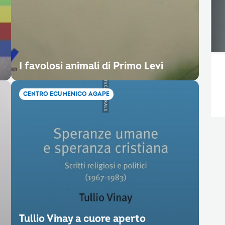
I favolosi animali di Primo Levi
CENTRO ECUMENICO AGAPE
Tullio Vinay a cuore aperto