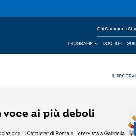
Chi Siamo
Area St
PROGRAMMI
DOCFILM
GUI
IL PROGR
 voce ai più deboli
ociazione “Il Cantiere” di Roma e l’intervista a Gabriella