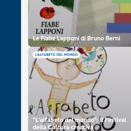
Le Fiabe Lapponi di Bruno Berni
L'ALFABETO DEL MONDO
“L’alfabeto del mondo”: Il Festival
della Cultura creativa