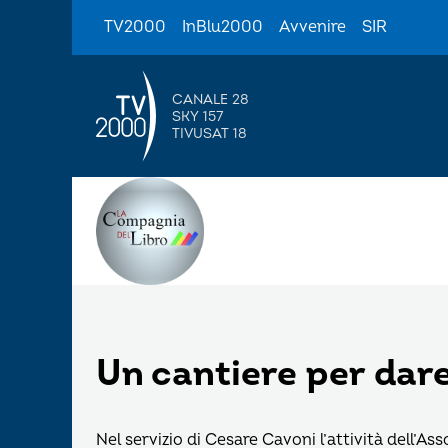
TV2000
InBlu2000
Avvenire
SIR
CANALE 28
SKY 157
TIVUSAT 18
Un cantiere per dare
Nel servizio di Cesare Cavoni l’attività dell’Ass