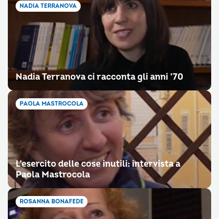
NADIA TERRANOVA
Nadia Terranova ci racconta gli anni ’70
PAOLA MASTROCOLA
L’esercito delle cose inutili: intervista a
Paola Mastrocola
ROSANNA BONAFEDE