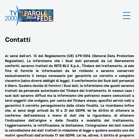
Contatti
Ai sensi dell’art. 13 del Regolamento (UE) 679/2016 (General Data Protection
Regulation), La informiamo che i Suoi dati personali da Lei liberamente
conferiti, saranno trattati da RETE BLU S.p.A., Titolare del trattamento, al solo
fine di fornirle le informazioni da lei richieste e saranno conservati
esclusivamente il tempo necessario per garantirle un corretto e completo
riscontro (salvo diversi obblighi di legge). Il conferimento dei Suoi dati personali
è libero. Qualora decida di fornirci i Suoi dati, la informiamo che questi saranno
trattati da personale autorizzato dal Titolare del trattamento. In nessun caso i
suoi dati saranno diffusi ma la informiamo che potranno essere comunicati a
terzi soggetti che svolgono, per conto del Titolare stesso, specifici servizi volti a
garantirci il corretto perseguimento delle citate finalità. Le ricordiamo infine
che, ai sensi degli articoli da 15 a 21 del GDPR, lei ha diritto di ottenere la
conferma dell’esistenza o meno di dati che la riguardano, di ottenere
l’indicazione dell’origine e delle finalità e modalità del trattamento,
l’aggiornamento, la rettificazione, la limitazione, l’integrazione dei dati nonché
la cancellazione dei dati trattati in violazione di legge o qualora sussista uno dei
motivi specificati dall’articolo 17 del GDPR. Lei ha, altresì, il diritto di proporre