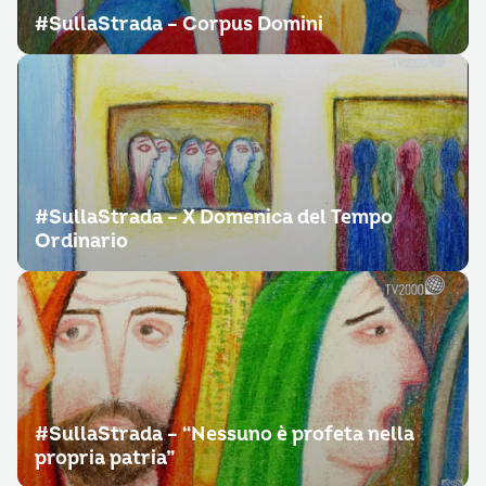
#SullaStrada – Corpus Domini
#SullaStrada – X Domenica del Tempo
Ordinario
#SullaStrada – “Nessuno è profeta nella
propria patria”