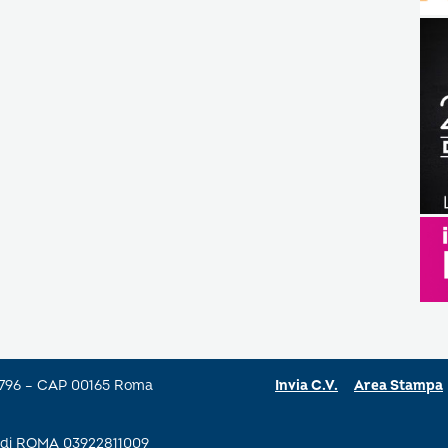
a 796 – CAP 00165 Roma
Invia C.V.
Area Stampa
se di ROMA 03922811009