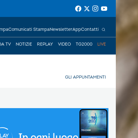
ampa
Comunicati Stampa
Newsletter
App
Contatti
DA TV
NOTIZIE
REPLAY
VIDEO
TG2000
LIVE
GLI APPUNTAMENTI