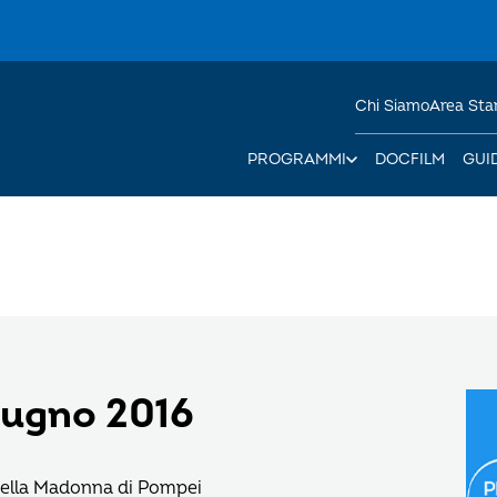
Chi Siamo
Area St
PROGRAMMI
DOCFILM
GUI
iugno 2016
della Madonna di Pompei