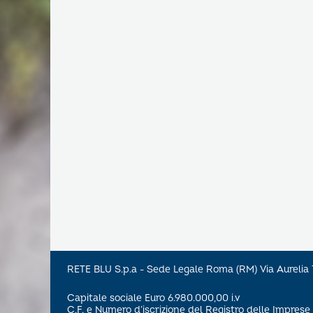
RETE BLU S.p.a - Sede Legale Roma (RM) Via Aureli
Capitale sociale Euro 6.980.000,00 i.v
C.F. e Numero d’iscrizione del Registro delle Impre