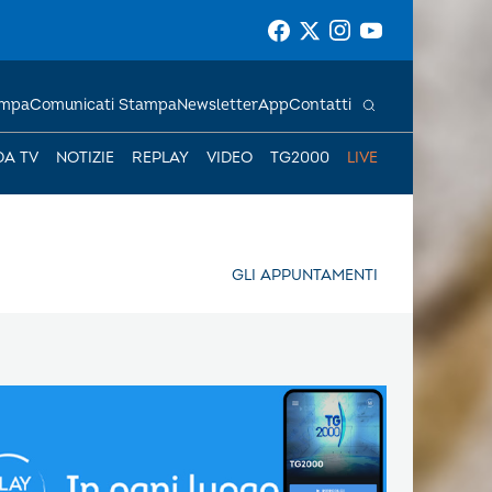
ampa
Comunicati Stampa
Newsletter
App
Contatti
DA TV
NOTIZIE
REPLAY
VIDEO
TG2000
LIVE
GLI APPUNTAMENTI