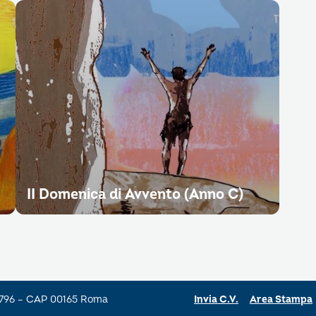
II Domenica di Avvento (Anno C)
a 796 – CAP 00165 Roma
Invia C.V.
Area Stampa