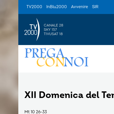
TV2000
InBlu2000
Avvenire
SIR
CANALE 28
SKY 157
TIVUSAT 18
XII Domenica del T
Mt 10 26-33