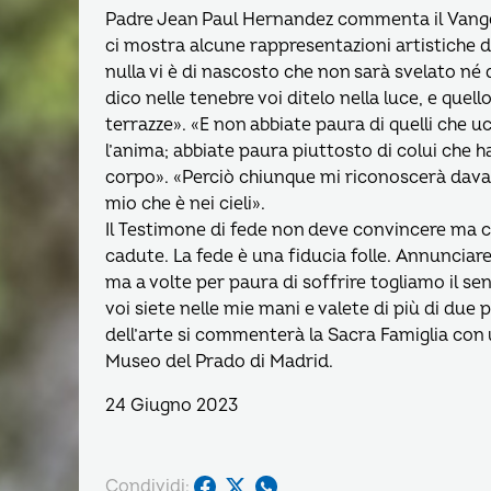
Padre Jean Paul Hernandez commenta il Vangel
ci mostra alcune rappresentazioni artistiche d
nulla vi è di nascosto che non sarà svelato né 
dico nelle tenebre voi ditelo nella luce, e quel
terrazze». «E non abbiate paura di quelli che 
l’anima; abbiate paura piuttosto di colui che ha 
corpo». «Perciò chiunque mi riconoscerà davant
mio che è nei cieli».
Il Testimone di fede non deve convincere ma co
cadute. La fede è una fiducia folle. Annunciare 
ma a volte per paura di soffrire togliamo il sen
voi siete nelle mie mani e valete di più di due
dell’arte si commenterà la Sacra Famiglia con
Museo del Prado di Madrid.
24 Giugno 2023
Condividi: