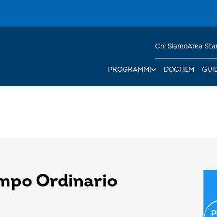
Chi Siamo
Area St
PROGRAMMI
DOCFILM
GUI
empo Ordinario