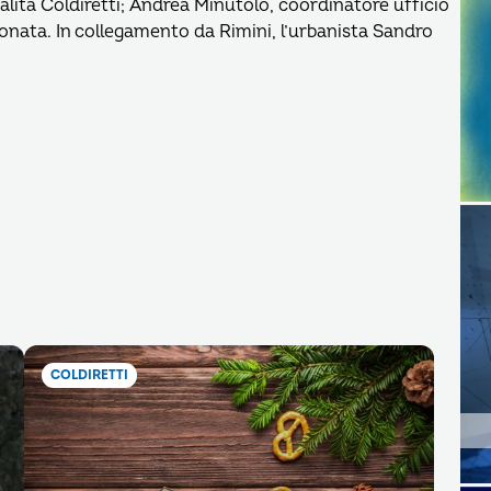
lità Coldiretti; Andrea Minutolo, coordinatore ufficio
onata. In collegamento da Rimini, l’urbanista Sandro
COLDIRETTI