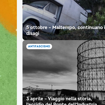
5 ottobre – Maltempo, continuano 
disagi
ANTIFASCISMO
3 aprile – Viaggio nella storia,
l’eccidio del Ponte dell’Industria