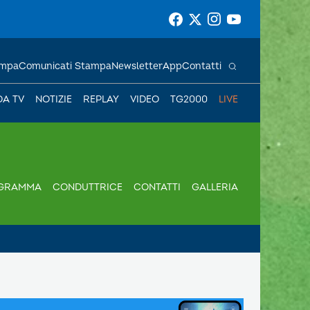
ampa
Comunicati Stampa
Newsletter
App
Contatti
DA TV
NOTIZIE
REPLAY
VIDEO
TG2000
LIVE
GRAMMA
CONDUTTRICE
CONTATTI
GALLERIA