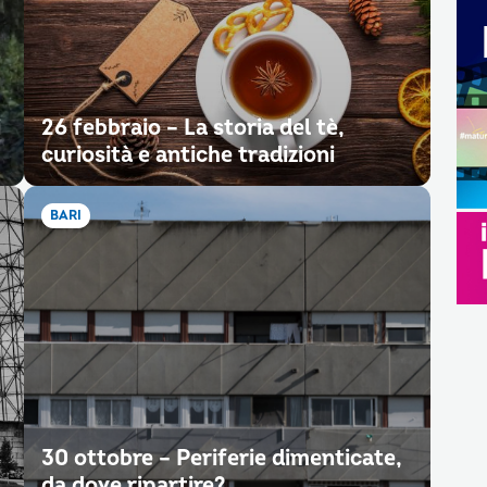
i
26 febbraio – La storia del tè,
curiosità e antiche tradizioni
BARI
30 ottobre – Periferie dimenticate,
da dove ripartire?