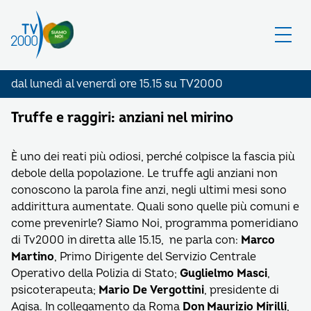
dal lunedì al venerdì ore 15.15 su TV2000
Truffe e raggiri: anziani nel mirino
È uno dei reati più odiosi, perché colpisce la fascia più
debole della popolazione. Le truffe agli anziani non
conoscono la parola fine anzi, negli ultimi mesi sono
addirittura aumentate. Quali sono quelle più comuni e
come prevenirle? Siamo Noi, programma pomeridiano
di Tv2000 in diretta alle 15.15, ne parla con:
Marco
Martino
, Primo Dirigente del Servizio Centrale
Operativo della Polizia di Stato;
Guglielmo Masci
,
psicoterapeuta;
Mario De Vergottini
, presidente di
Agisa. In collegamento da Roma
Don Maurizio Mirilli
,