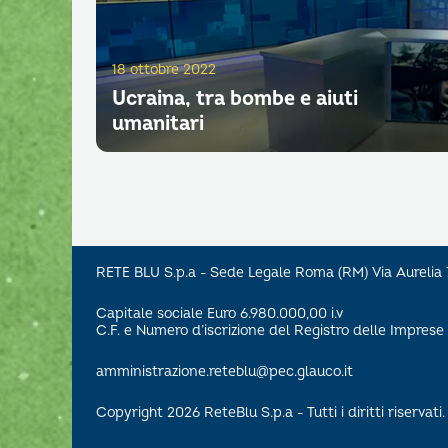
18 ottobre 2022
Ucraina, tra bombe e aiuti
umanitari
RETE BLU S.p.a - Sede Legale Roma (RM) Via Aureli
Capitale sociale Euro 6.980.000,00 i.v
C.F. e Numero d’iscrizione del Registro delle Impre
amministrazione.reteblu@pec.glauco.it
Copyright 2026 ReteBlu S.p.a - Tutti i diritti riservati.