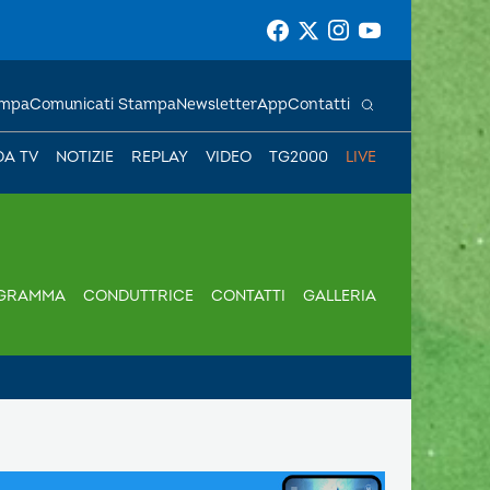
ampa
Comunicati Stampa
Newsletter
App
Contatti
DA TV
NOTIZIE
REPLAY
VIDEO
TG2000
LIVE
GRAMMA
CONDUTTRICE
CONTATTI
GALLERIA