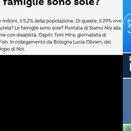
le famiglie sono sole?
e milioni, il 5,2% della popolazione. Di queste, il 29% vive
 tutela? Le famiglie sono sole? Puntata di Siamo Noi alla
ne con disabilità. Ospiti: Toni Mira, giornalista di
Fish. In collegamento da Bologna Lucia Olivieri, del
opo di Noi.