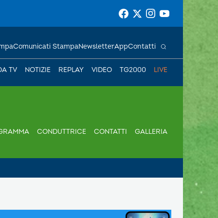
ampa
Comunicati Stampa
Newsletter
App
Contatti
DA TV
NOTIZIE
REPLAY
VIDEO
TG2000
LIVE
GRAMMA
CONDUTTRICE
CONTATTI
GALLERIA