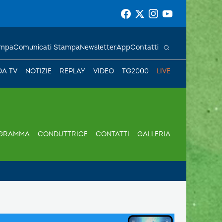
ampa
Comunicati Stampa
Newsletter
App
Contatti
DA TV
NOTIZIE
REPLAY
VIDEO
TG2000
LIVE
GRAMMA
CONDUTTRICE
CONTATTI
GALLERIA