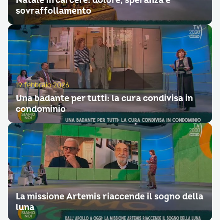
Natale in carcere: dolore, speranza e
sovraffollamento
19 febbraio 2026
Una badante per tutti: la cura condivisa in
condominio
La missione Artemis riaccende il sogno della
luna