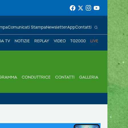
ampa
Comunicati Stampa
Newsletter
App
Contatti
DA TV
NOTIZIE
REPLAY
VIDEO
TG2000
LIVE
GRAMMA
CONDUTTRICE
CONTATTI
GALLERIA