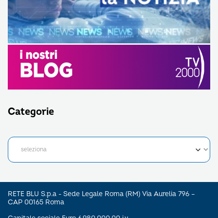
Categorie
RETE BLU S.p.a - Sede Legale Roma (RM) Via Aurelia 796 –
CAP 00165 Roma