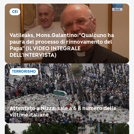
CEI
Vatileaks, Mons.Galantino:“Qualcuno ha
paura del processo di rinnovamento del
Papa” (IL VIDEO INTEGRALE
DELL’INTERVISTA)
TERRORISMO
Attentato a Nizza: sale a 6 il numero delle
vittime italiane