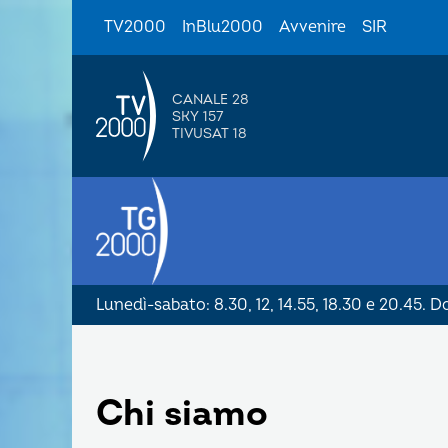
TV2000
InBlu2000
Avvenire
SIR
CANALE 28
SKY 157
TIVUSAT 18
Lunedì-sabato: 8.30, 12, 14.55, 18.30 e 20.45. 
Chi siamo