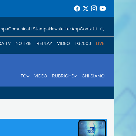
ampa
Comunicati Stampa
Newsletter
App
Contatti
DA TV
NOTIZIE
REPLAY
VIDEO
TG2000
LIVE
TG
VIDEO
RUBRICHE
CHI SIAMO