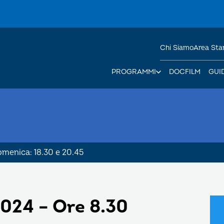
Chi Siamo
Area St
PROGRAMMI
DOCFILM
GUI
Domenica: 18.30 e 20.45
024 – Ore 8.30