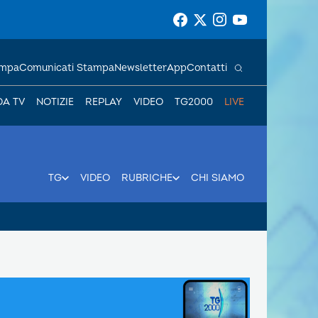
ampa
Comunicati Stampa
Newsletter
App
Contatti
DA TV
NOTIZIE
REPLAY
VIDEO
TG2000
LIVE
TG
VIDEO
RUBRICHE
CHI SIAMO