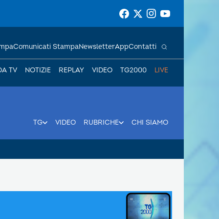
ampa
Comunicati Stampa
Newsletter
App
Contatti
DA TV
NOTIZIE
REPLAY
VIDEO
TG2000
LIVE
TG
VIDEO
RUBRICHE
CHI SIAMO