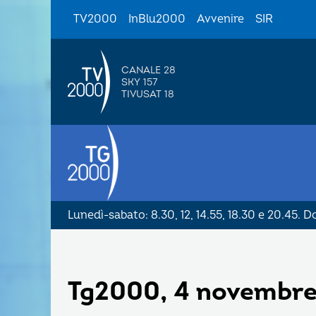
TV2000
InBlu2000
Avvenire
SIR
CANALE 28
SKY 157
TIVUSAT 18
Lunedì-sabato: 8.30, 12, 14.55, 18.30 e 20.45. 
Tg2000, 4 novembre 