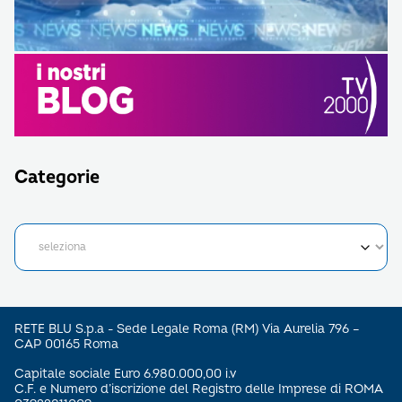
Categorie
RETE BLU S.p.a - Sede Legale Roma (RM) Via Aurelia 796 –
CAP 00165 Roma
Capitale sociale Euro 6.980.000,00 i.v
C.F. e Numero d’iscrizione del Registro delle Imprese di ROMA