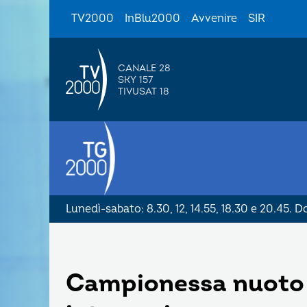
TV2000
InBlu2000
Avvenire
SIR
CANALE 28
SKY 157
TIVUSAT 18
Lunedì-sabato: 8.30, 12, 14.55, 18.30 e 20.45. 
Campionessa nuoto 