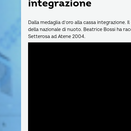
integrazione
Dalla medaglia d’oro alla cassa integrazione. 
della nazionale di nuoto. Beatrice Bossi ha rac
Setterosa ad Atene 2004.