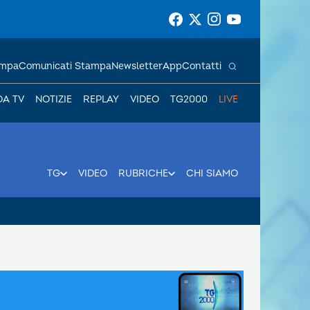
ampa
Comunicati Stampa
Newsletter
App
Contatti
DA TV
NOTIZIE
REPLAY
VIDEO
TG2000
LIVE
TG
VIDEO
RUBRICHE
CHI SIAMO