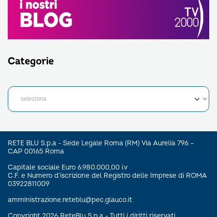
Categorie
RETE BLU S.p.a - Sede Legale Roma (RM) Via Aurelia 796 –
CAP 00165 Roma
Capitale sociale Euro 6.980.000,00 i.v
C.F. e Numero d’iscrizione del Registro delle Imprese di ROMA
03922811009
amministrazione.reteblu@pec.glauco.it
Copyright 2026 ReteBlu S.p.a - Tutti i diritti riservati.