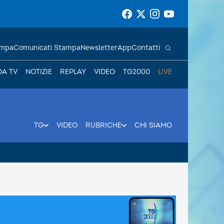
ampa
Comunicati Stampa
Newsletter
App
Contatti
DA TV
NOTIZIE
REPLAY
VIDEO
TG2000
LIVE
TG
VIDEO
RUBRICHE
CHI SIAMO