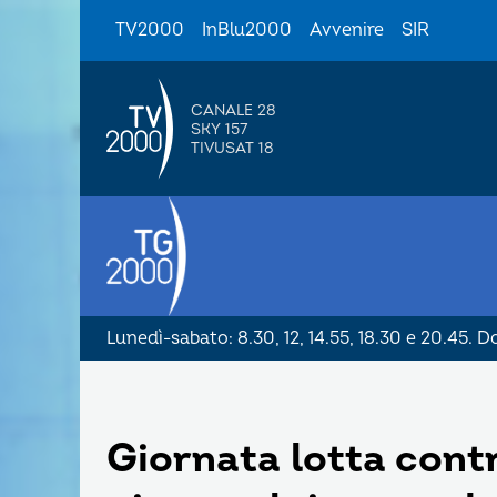
TV2000
InBlu2000
Avvenire
SIR
CANALE 28
SKY 157
TIVUSAT 18
Lunedì-sabato: 8.30, 12, 14.55, 18.30 e 20.45. 
Giornata lotta contr