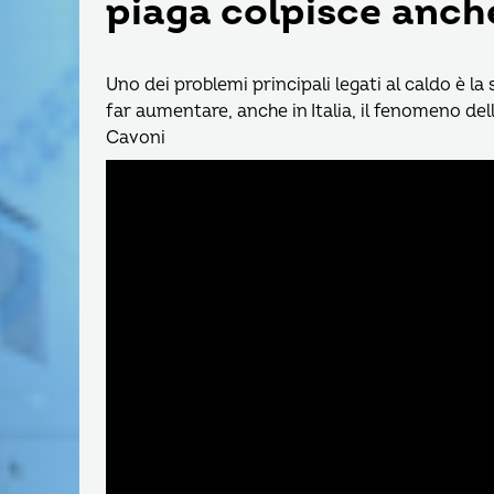
piaga colpisce anche 
Uno dei problemi principali legati al caldo è la
far aumentare, anche in Italia, il fenomeno dell
Cavoni