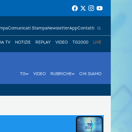
ampa
Comunicati Stampa
Newsletter
App
Contatti
DA TV
NOTIZIE
REPLAY
VIDEO
TG2000
LIVE
TG
VIDEO
RUBRICHE
CHI SIAMO