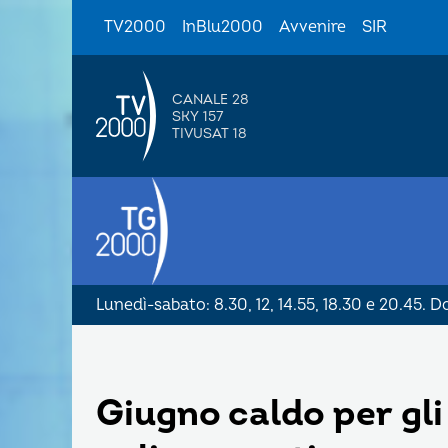
TV2000
InBlu2000
Avvenire
SIR
CANALE 28
SKY 157
TIVUSAT 18
Lunedì-sabato: 8.30, 12, 14.55, 18.30 e 20.45. 
Giugno caldo per gli