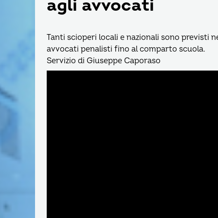
agli avvocati
Tanti scioperi locali e nazionali sono previsti n
avvocati penalisti fino al comparto scuola.
Servizio di Giuseppe Caporaso