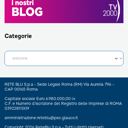
Categorie
RETE BLU S.p.a - Sede Legale Roma (RM) Via Aurelia 796 –
CAP 00165 Roma
Capitale sociale Euro 6.980.000,00 i.v
C.F. e Numero d’iscrizione del Registro delle Imprese di ROMA
03922811009
amministrazione.reteblu@pec.glauco.it
Copyright 2026 ReteBlu S.p.a - Tutti i diritti riservati.