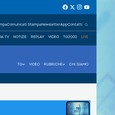
ampa
Comunicati Stampa
Newsletter
App
Contatti
DA TV
NOTIZIE
REPLAY
VIDEO
TG2000
LIVE
TG
VIDEO
RUBRICHE
CHI SIAMO