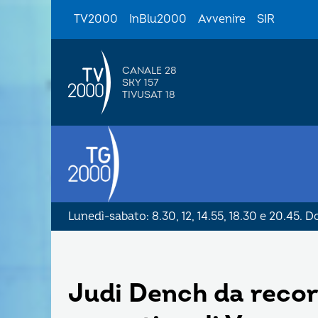
TV2000
InBlu2000
Avvenire
SIR
CANALE 28
SKY 157
TIVUSAT 18
Lunedì-sabato: 8.30, 12, 14.55, 18.30 e 20.45. 
Judi Dench da record