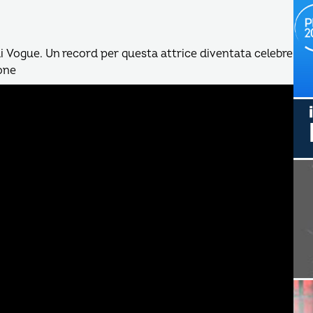
i Vogue. Un record per questa attrice diventata celebre
zone