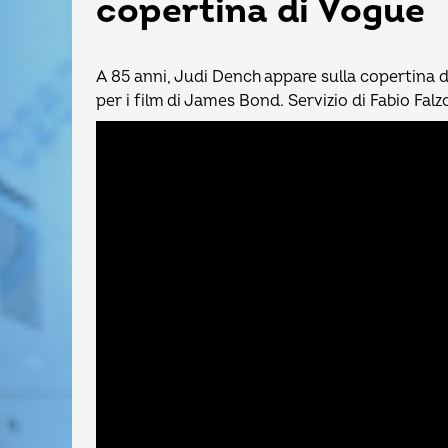
copertina di Vogue
A 85 anni, Judi Dench appare sulla copertina d
per i film di James Bond. Servizio di Fabio Fal