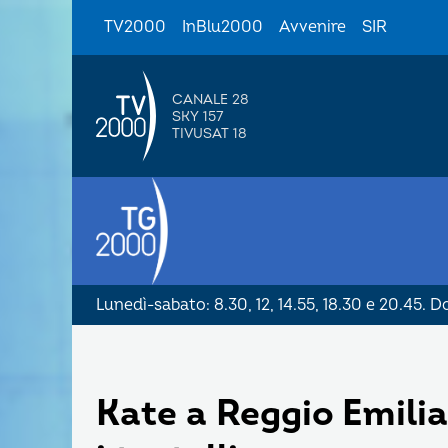
TV2000
InBlu2000
Avvenire
SIR
CANALE 28
SKY 157
TIVUSAT 18
Lunedì-sabato: 8.30, 12, 14.55, 18.30 e 20.45. 
Kate a Reggio Emilia 