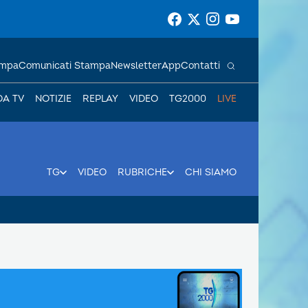
ampa
Comunicati Stampa
Newsletter
App
Contatti
DA TV
NOTIZIE
REPLAY
VIDEO
TG2000
LIVE
TG
VIDEO
RUBRICHE
CHI SIAMO