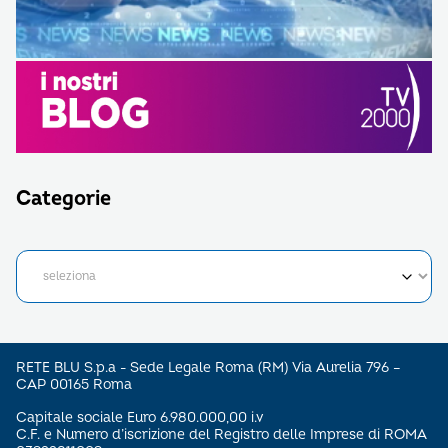
Categorie
RETE BLU S.p.a - Sede Legale Roma (RM) Via Aurelia 796 –
CAP 00165 Roma
Capitale sociale Euro 6.980.000,00 i.v
C.F. e Numero d’iscrizione del Registro delle Imprese di ROMA