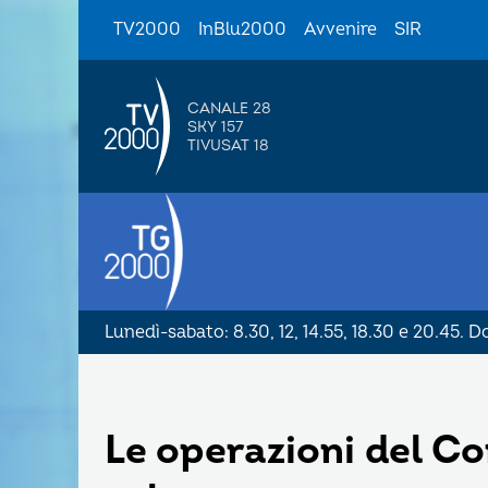
TV2000
InBlu2000
Avvenire
SIR
CANALE 28
SKY 157
TIVUSAT 18
Lunedì-sabato: 8.30, 12, 14.55, 18.30 e 20.45. 
Le operazioni del C