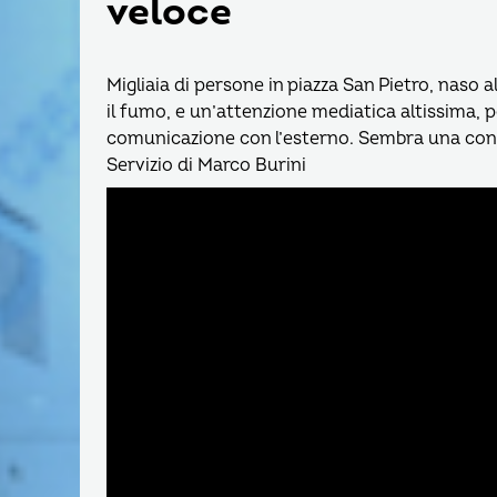
veloce
Migliaia di persone in piazza San Pietro, naso 
il fumo, e un’attenzione mediatica altissima, 
comunicazione con l’esterno. Sembra una cont
Servizio di Marco Burini