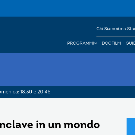
Chi Siamo
Area St
PROGRAMMI
DOCFILM
GUI
Domenica: 18.30 e 20.45
onclave in un mondo