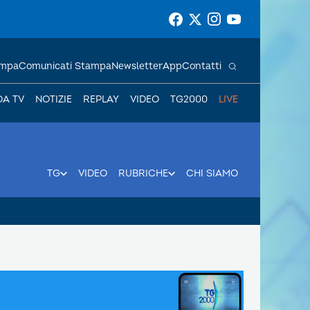
ampa
Comunicati Stampa
Newsletter
App
Contatti
DA TV
NOTIZIE
REPLAY
VIDEO
TG2000
LIVE
TG
VIDEO
RUBRICHE
CHI SIAMO