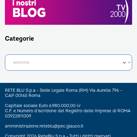
Categorie
RETE BLU S.p.a - Sede Legale Roma (RM) Via Aurelia 796 –
CAP 00165 Roma
Capitale sociale Euro 6.980.000,00 i.v
C.F. e Numero d’iscrizione del Registro delle Imprese di ROMA
03922811009
amministrazione.reteblu@pec.glauco.it
Copyright 2026 ReteBlu S.p.a - Tutti i diritti riservati.