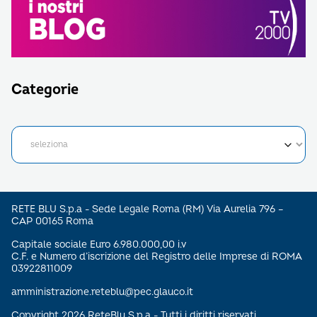
Categorie
RETE BLU S.p.a - Sede Legale Roma (RM) Via Aurelia 796 –
CAP 00165 Roma
Capitale sociale Euro 6.980.000,00 i.v
C.F. e Numero d’iscrizione del Registro delle Imprese di ROMA
03922811009
amministrazione.reteblu@pec.glauco.it
Copyright 2026 ReteBlu S.p.a - Tutti i diritti riservati.