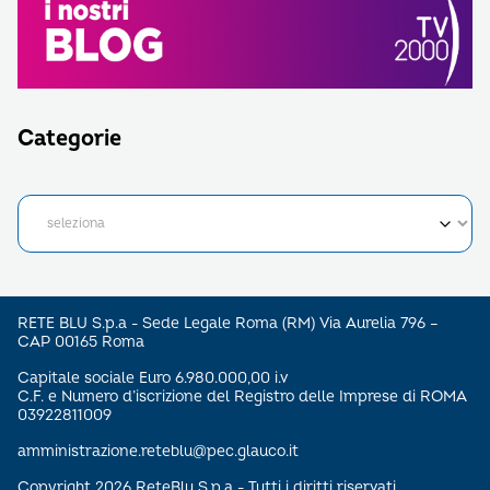
Categorie
RETE BLU S.p.a - Sede Legale Roma (RM) Via Aurelia 796 –
CAP 00165 Roma
Capitale sociale Euro 6.980.000,00 i.v
C.F. e Numero d’iscrizione del Registro delle Imprese di ROMA
03922811009
amministrazione.reteblu@pec.glauco.it
Copyright 2026 ReteBlu S.p.a - Tutti i diritti riservati.