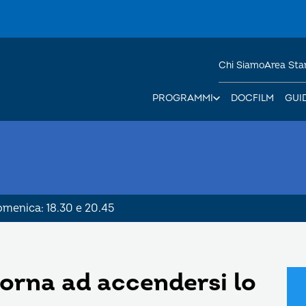
Chi Siamo
Area St
PROGRAMMI
DOCFILM
GUI
Domenica: 18.30 e 20.45
torna ad accendersi lo