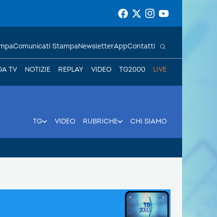
ampa
Comunicati Stampa
Newsletter
App
Contatti
DA TV
NOTIZIE
REPLAY
VIDEO
TG2000
LIVE
TG
VIDEO
RUBRICHE
CHI SIAMO