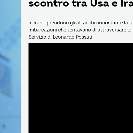
scontro tra Usa e Ir
In Iran riprendono gli attacchi nonostante la 
imbarcazioni che tentavano di attraversare lo S
Servizio di Leonardo Possati