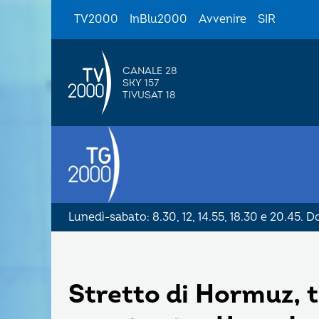
TV2000
InBlu2000
Avvenire
SIR
CANALE 28
SKY 157
TIVUSAT 18
Lunedì-sabato: 8.30, 12, 14.55, 18.30 e 20.45. 
Stretto di Hormuz, 