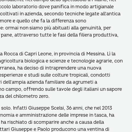
ccolo laboratorio dove panifica in modo artigianale
oltivati in azienda, secondo tecniche legate all’antica
 amore e quello che fa la differenza sono
one: ormai non siamo più abituati alla genuinità, per
pane, attraverso tutte le fasi della filiera produttiva,
a Rocca di Capri Leone, in provincia di Messina. Lì la
gricoltura biologica e scienze e tecnologie agrarie, con
erranea, ha deciso di intraprendere una nuova
sperienze e studi sulle colture tropicali, condotti
ri dell’ampia azienda familiare da agrumeti a
no campo, offrendo sulle tavole degli italiani un sapore
za del chilometro zero.
solo. Infatti Giuseppe Scelsi, 36 anni, che nel 2013
conomia e amministrazione delle imprese in tasca, ha
he ha rischiato di scomparire anche a causa della
 ettari Giuseppe e Paolo producono una ventina di