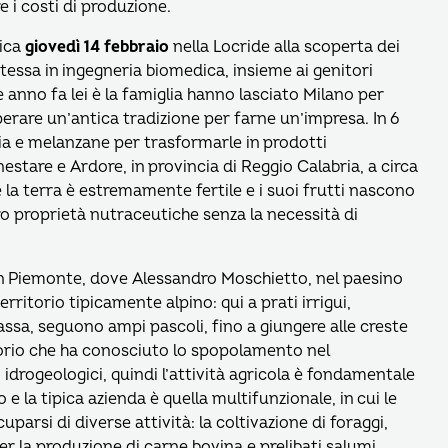
e i costi di produzione.
mica
giovedì
14 febbraio
nella Locride alla scoperta dei
ntessa in ingegneria biomedica, insieme ai genitori
anno fa lei è la famiglia hanno lasciato Milano per
perare un’antica tradizione per farne un’impresa. In 6
ndia e melanzane per trasformarle in prodotti
estare e Ardore, in provincia di Reggio Calabria, a circa
 la terra è estremamente fertile e i suoi frutti nascono
o proprietà nutraceutiche senza la necessità di
 in Piemonte, dove Alessandro Moschietto, nel paesino
ritorio tipicamente alpino: qui a prati irrigui,
assa, seguono ampi pascoli, fino a giungere alle creste
itorio che ha conosciuto lo spopolamento nel
 idrogeologici, quindi l’attività agricola è fondamentale
 la tipica azienda è quella multifunzionale, in cui le
rsi di diverse attività: la coltivazione di foraggi,
 per la produzione di carne bovina e prelibati salumi.