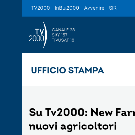
TV2000
InBlu2000
Avvenire
SIR
CANALE 28
SKY 157
TIVUSAT 18
Su Tv2000: New Farm
nuovi agricoltori