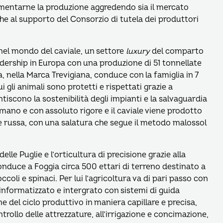
aumentarne la produzione aggredendo sia il mercato
che al supporto del Consorzio di tutela dei produttori
el mondo del caviale, un settore
luxury
del comparto
eadership in Europa con una produzione di 51 tonnellate
, nella Marca Trevigiana, conduce con la famiglia in 7
i gli animali sono protetti e rispettati grazie a
scono la sostenibilità degli impianti e la salvaguardia
 mano e con assoluto rigore e il caviale viene prodotto
te russa, con una salatura che segue il metodo malossol
delle Puglie e l’orticultura di precisione grazie alla
nduce a Foggia circa 500 ettari di terreno destinato a
ccoli e spinaci. Per lui l’agricoltura va di pari passo con
a informatizzato e intergrato con sistemi di guida
one del ciclo produttivo in maniera capillare e precisa,
ontrollo delle attrezzature, all’irrigazione e concimazione,