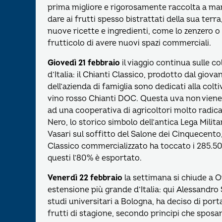
prima migliore e rigorosamente raccolta a man
dare ai frutti spesso bistrattati della sua terr
nuove ricette e ingredienti, come lo zenzero o
frutticolo di avere nuovi spazi commerciali.
Giovedì 21 febbraio
il viaggio continua sulle co
d’Italia: il Chianti Classico, prodotto dal giova
dell’azienda di famiglia sono dedicati alla col
vino rosso Chianti DOC. Questa uva non viene 
ad una cooperativa di agricoltori molto radica
Nero, lo storico simbolo dell’antica Lega Militar
Vasari sul soffitto del Salone dei Cinquecento,
Classico commercializzato ha toccato i 285.500 e
questi l’80% è esportato.
Venerdì 22 febbraio
la settimana si chiude a O
estensione più grande d’Italia: qui Alessandr
studi universitari a Bologna, ha deciso di porta
frutti di stagione, secondo principi che sposano