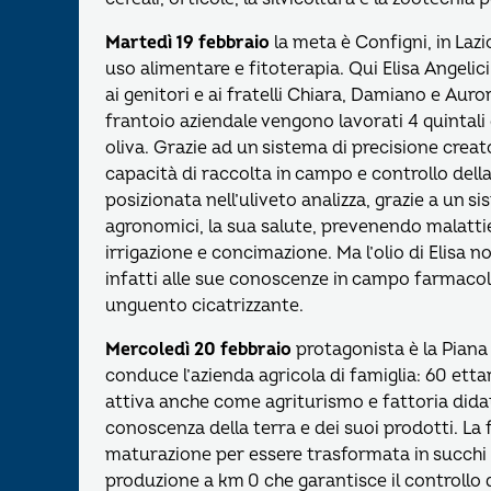
Martedì 19 febbraio
la meta è Configni, in Lazio
uso alimentare e fitoterapia. Qui Elisa Angelic
ai genitori e ai fratelli Chiara, Damiano e Aur
frantoio aziendale vengono lavorati 4 quintali d
oliva. Grazie ad un sistema di precisione creato
capacità di raccolta in campo e controllo dell
posizionata nell’uliveto analizza, grazie a un s
agronomici, la sua salute, prevenendo malatti
irrigazione e concimazione. Ma l’olio di Elisa 
infatti alle sue conoscenze in campo farmacol
unguento cicatrizzante.
Mercoledì 20 febbraio
protagonista è la Piana
conduce l’azienda agricola di famiglia: 60 ettari
attiva anche come agriturismo e fattoria didat
conoscenza della terra e dei suoi prodotti. La 
maturazione per essere trasformata in succhi 
produzione a km 0 che garantisce il controllo d