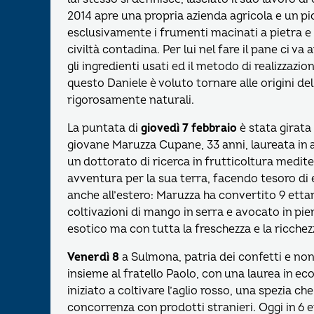
2014 apre una propria azienda agricola e un pi
esclusivamente i frumenti macinati a pietra e c
civiltà contadina. Per lui nel fare il pane ci va
gli ingredienti usati ed il metodo di realizzazi
questo Daniele è voluto tornare alle origini del 
rigorosamente naturali.
La puntata di
giovedì 7 febbraio
è stata girata 
giovane Maruzza Cupane, 33 anni, laureata in a
un dottorato di ricerca in frutticoltura medit
avventura per la sua terra, facendo tesoro di e
anche all’estero: Maruzza ha convertito 9 etta
coltivazioni di mango in serra e avocato in pie
esotico ma con tutta la freschezza e la ricchez
Venerdì 8
a Sulmona, patria dei confetti e non 
insieme al fratello Paolo, con una laurea in e
iniziato a coltivare l’aglio rosso, una spezia c
concorrenza con prodotti stranieri. Oggi in 6