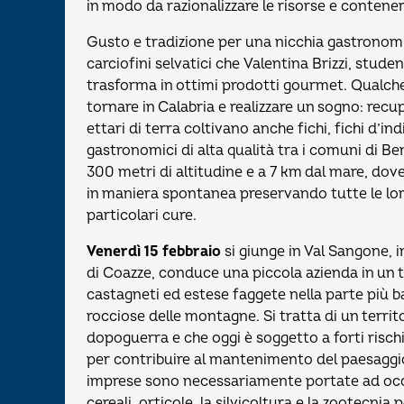
in modo da razionalizzare le risorse e contener
Gusto e tradizione per una nicchia gastrono
carciofini selvatici che Valentina Brizzi, stude
trasforma in ottimi prodotti gourmet. Qualche 
tornare in Calabria e realizzare un sogno: recu
ettari di terra coltivano anche fichi, fichi d’i
gastronomici di alta qualità tra i comuni di Ben
300 metri di altitudine e a 7 km dal mare, dove
in maniera spontanea preservando tutte le lor
particolari cure.
Venerdì 15 febbraio
si giunge in Val Sangone,
di Coazze, conduce una piccola azienda in un ter
castagneti ed estese faggete nella parte più b
rocciose delle montagne. Si tratta di un terr
dopoguerra e che oggi è soggetto a forti rischi
per contribuire al mantenimento del paesaggio e
imprese sono necessariamente portate ad occupa
cereali, orticole, la silvicoltura e la zootecnia