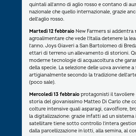
quintali all’anno di aglio rosso e contano di 
nazionale che quello internazionale, grazie an
dell’aglio rosso.
Martedì 12 febbraio
New Farmers si addentra n
agroalimentare che vede l’Italia detenere la l
l’anno. Joys Giaveri a San Bartolomeo di Breda
ettari di terreno un allevamento di storioni. Qu
moderne tecnologie di acquacoltura che garanti
della specie. La selezione delle uova avviene a
artigianalmente secondo la tradizione dell’ar
(poco sale).
Mercoledì
13 febbraio
protagonisti il tavoliere 
storia del giovanissimo Matteo Di Carlo che co
colture intensive quali asparagi, cavolfiore, bro
la digitalizzazione: grazie infatti ad un sistem
satellitare tiene sotto controllo l’intera gesti
dalla parcellizzazione in lotti, alla semina, al c