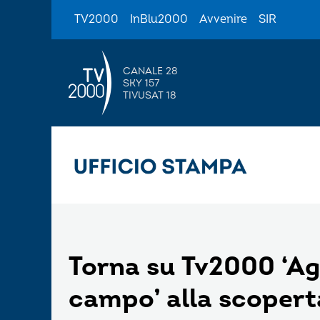
TV2000
InBlu2000
Avvenire
SIR
CANALE 28
SKY 157
TIVUSAT 18
Torna su Tv2000 ‘Agr
campo’ alla scoperta