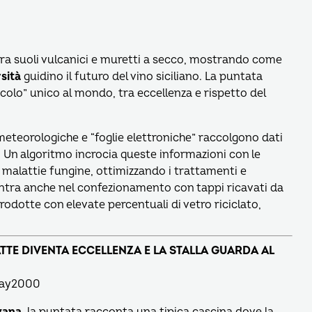
 tra suoli vulcanici e muretti a secco, mostrando come
sità
guidino il futuro del vino siciliano. La puntata
nicolo” unico al mondo, tra eccellenza e rispetto del
eteorologiche e “foglie elettroniche” raccolgono dati
. Un algoritmo incrocia queste informazioni con le
 malattie fungine, ottimizzando i trattamenti e
 entra anche nel confezionamento con tappi ricavati da
prodotte con elevate percentuali di vetro riciclato,
ATTE DIVENTA ECCELLENZA E LA STALLA GUARDA AL
Play2000
vana
, la puntata racconta una tipica cascina dove la