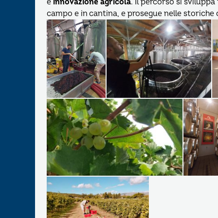
e
innovazione agricola
. Il percorso si sviluppa
campo e in cantina, e prosegue nelle storiche 