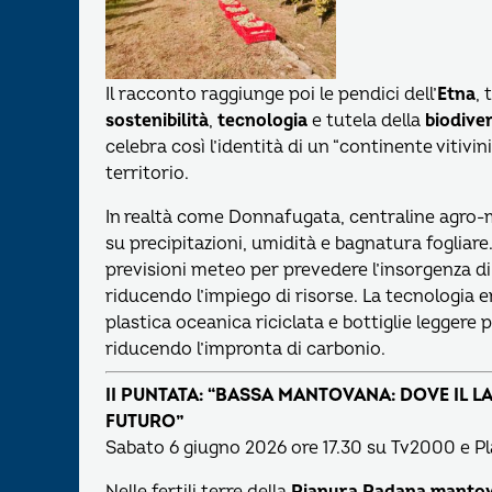
Il racconto raggiunge poi le pendici dell’
Etna
,
sostenibilità
,
tecnologia
e tutela della
biodiver
celebra così l’identità di un “continente vitivi
territorio.
In realtà come Donnafugata, centraline agro-m
su precipitazioni, umidità e bagnatura fogliare
previsioni meteo per prevedere l’insorgenza di
riducendo l’impiego di risorse. La tecnologia
plastica oceanica riciclata e bottiglie leggere 
riducendo l’impronta di carbonio.
II PUNTATA: “BASSA MANTOVANA: DOVE IL L
FUTURO”
Sabato 6 giugno 2026 ore 17.30 su Tv2000 e 
Nelle fertili terre della
Pianura Padana manto