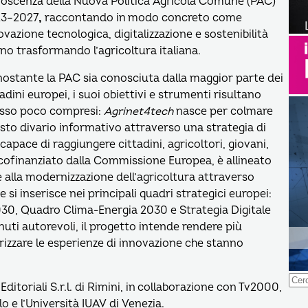
oscenza della Nuova Politica Agricola Comune (PAC)
3–2027
,
raccontando in modo concreto come
ovazione tecnologica, digitalizzazione e sostenibilità
ano trasformando l’agricoltura italiana.
ostante la PAC sia conosciuta dalla maggior parte dei
tadini europei, i suoi obiettivi e strumenti risultano
sso poco compresi:
Agrinet4tech
nasce per colmare
sto divario informativo attraverso una strategia di
capace di raggiungere cittadini, agricoltori, giovani,
o, cofinanziato dalla Commissione Europea, è allineato
are alla modernizzazione dell’agricoltura attraverso
 si inserisce nei principali quadri strategici europei:
2030, Quadro Clima-Energia 2030 e Strategia Digitale
uti autorevoli, il progetto intende rendere più
orizzare le esperienze di innovazione che stanno
Ricer
per:
ditoriali S.r.l. di Rimini, in collaborazione con Tv2000,
lo e l’Università IUAV di Venezia.