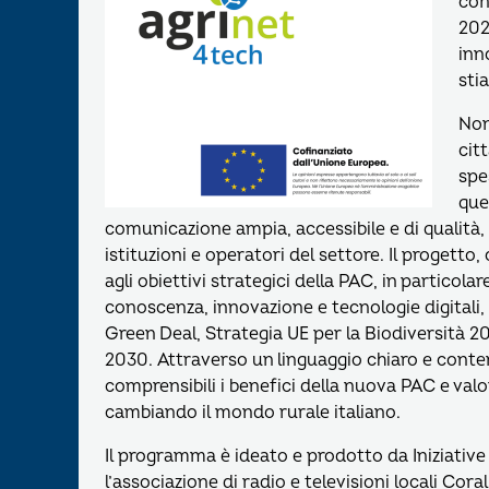
con
202
inn
sti
Non
cit
spe
que
comunicazione ampia, accessibile e di qualità, 
istituzioni e operatori del settore. Il progett
agli obiettivi strategici della PAC, in particol
conoscenza, innovazione e tecnologie digitali, e
Green Deal, Strategia UE per la Biodiversità 
2030. Attraverso un linguaggio chiaro e conten
comprensibili i benefici della nuova PAC e val
cambiando il mondo rurale italiano.
Il programma è ideato e prodotto da Iniziative E
l’associazione di radio e televisioni locali Coral