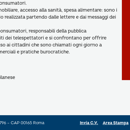
 consumatori.
obiliare, accesso alla sanità, spesa alimentare: sono i
io realizzata partendo dalle lettere e dai messaggi dei
consumatori, responsabili della pubblica
ti dei telespettatori e si confrontano per offrire
uso ai cittadini che sono chiamati ogni giorno a
merciali e pratiche burocratiche.
ilanese
a 796 – CAP 00165 Roma
Invia C.V.
Area Stampa