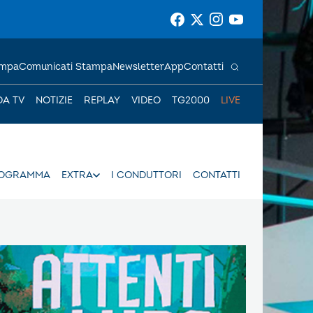
ampa
Comunicati Stampa
Newsletter
App
Contatti
DA TV
NOTIZIE
REPLAY
VIDEO
TG2000
LIVE
ROGRAMMA
EXTRA
I CONDUTTORI
CONTATTI