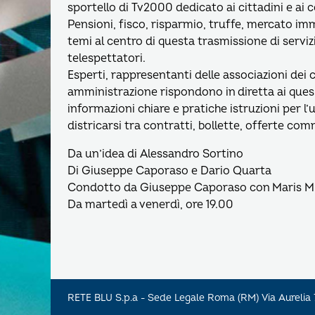
sportello di Tv2000 dedicato ai cittadini e ai
Pensioni, fisco, risparmio, truffe, mercato imm
temi al centro di questa trasmissione di serviz
telespettatori.
Esperti, rappresentanti delle associazioni dei 
amministrazione rispondono in diretta ai quesi
informazioni chiare e pratiche istruzioni per l’
districarsi tra contratti, bollette, offerte com
Da un’idea di Alessandro Sortino
Di Giuseppe Caporaso e Dario Quarta
Condotto da Giuseppe Caporaso con Maris M
Da martedì a venerdì, ore 19.00
RETE BLU S.p.a - Sede Legale Roma (RM) Via Aureli