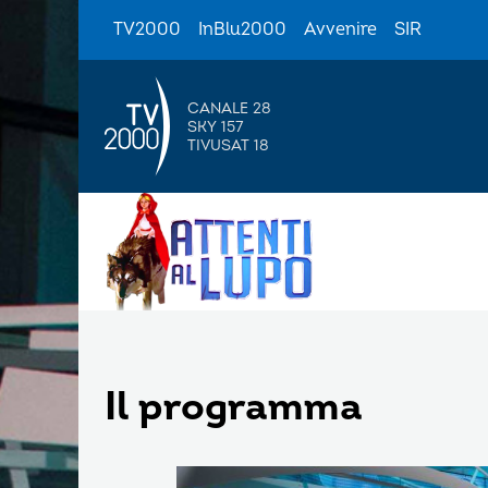
TV2000
InBlu2000
Avvenire
SIR
CANALE 28
SKY 157
TIVUSAT 18
Il programma