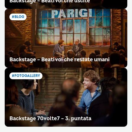
Backstage – Beati voi che uscite
#BLOG
Backstage – Beati voi che restate umani
#FOTOGALLERY
Backstage 70volte7 – 3. puntata