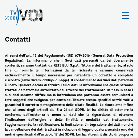
Contatti
Ai sensi dell’art. 13 del Regolamento (UE) 679/2016 (General Data Protection
Regulation), La informiamo che i Suoi dati personali da Lei liberamente
conferiti, saranno trattati da RETE BLU S.p.A., Titolare del trattamento, al solo
fine di fornirle le informazioni da lei richieste e saranno conservati
esclusivamente il tempo necessario per garantirle un corretto e completo
riscontro (salvo diversi obblighi di legge). Il conferimento dei Suoi dati personali
è libero. Qualora decida di fornirci i Suoi dati, la informiamo che questi saranno
trattati da personale autorizzato dal Titolare del trattamento. In nessun caso i
suoi dati saranno diffusi ma la informiamo che potranno essere comunicati a
terzi soggetti che svolgono, per conto del Titolare stesso, specifici servizi volti a
garantirci il corretto perseguimento delle citate finalità. Le ricordiamo infine
che, ai sensi degli articoli da 15 a 21 del GDPR, lei ha diritto di ottenere la
conferma dell’esistenza o meno di dati che la riguardano, di ottenere
l’indicazione dell’origine e delle finalità e modalità del trattamento,
l’aggiornamento, la rettificazione, la limitazione, l’integrazione dei dati nonché
la cancellazione dei dati trattati in violazione di legge o qualora sussista uno dei
motivi specificati dall’articolo 17 del GDPR. Lei ha, altresì, il diritto di proporre