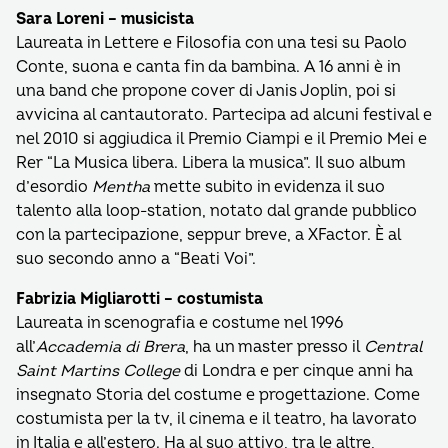
Sara Loreni – musicista
Laureata in Lettere e Filosofia con una tesi su Paolo
Conte, suona e canta fin da bambina. A 16 anni è in
una band che propone cover di Janis Joplin, poi si
avvicina al cantautorato. Partecipa ad alcuni festival e
nel 2010 si aggiudica il Premio Ciampi e il Premio Mei e
Rer “La Musica libera. Libera la musica”. Il suo album
d’esordio
Mentha
mette subito in evidenza il suo
talento alla loop-station, notato dal grande pubblico
con la partecipazione, seppur breve, a XFactor. È al
suo secondo anno a “Beati Voi”.
Fabrizia Migliarotti – costumista
Laureata in scenografia e costume nel 1996
all’
Accademia di Brera
, ha un master presso il
Central
Saint Martins College
di Londra e per cinque anni ha
insegnato Storia del costume e progettazione. Come
costumista per la tv, il cinema e il teatro, ha lavorato
in Italia e all’estero. Ha al suo attivo, tra le altre,