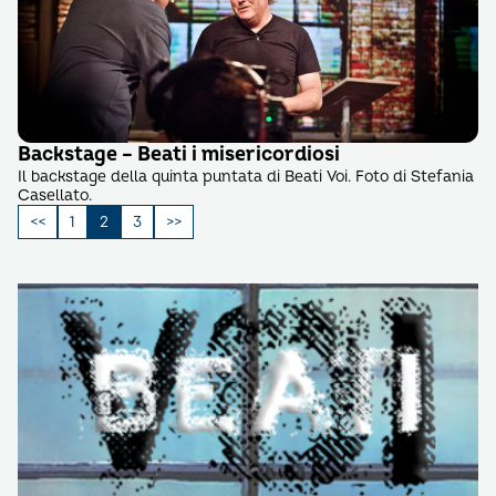
Backstage – Beati i misericordiosi
Il backstage della quinta puntata di Beati Voi. Foto di Stefania
Casellato.
Paginazione
1
2
3
degli
articoli