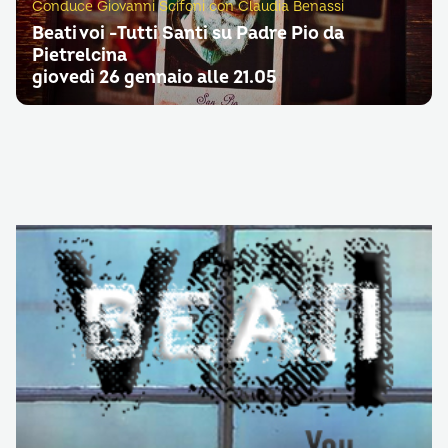
Conduce Giovanni Scifoni con Claudia Benassi
Beati voi -Tutti Santi su Padre Pio da
Pietrelcina
giovedì 26 gennaio alle 21.05