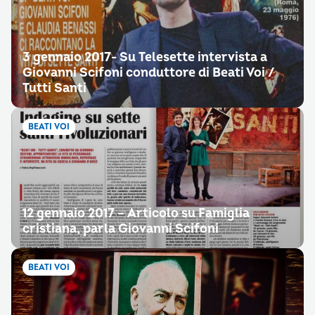
3 gennaio 2017- Su Telesette intervista a
Giovanni Scifoni conduttore di Beati Voi /
Tutti Santi
BEATI VOI
12 gennaio 2017 – Articolo su Famiglia
cristiana, parla Giovanni Scifoni
BEATI VOI