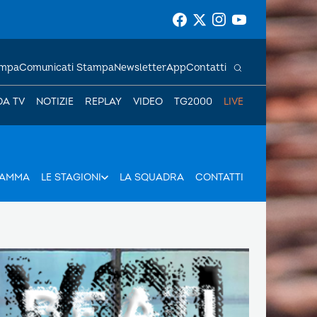
ampa
Comunicati Stampa
Newsletter
App
Contatti
DA TV
NOTIZIE
REPLAY
VIDEO
TG2000
LIVE
RAMMA
LE STAGIONI
LA SQUADRA
CONTATTI