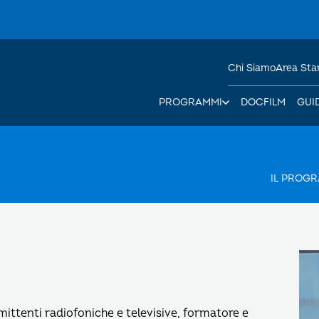
Chi Siamo
Area St
PROGRAMMI
DOCFILM
GUI
IL PROG
emittenti radiofoniche e televisive, formatore e