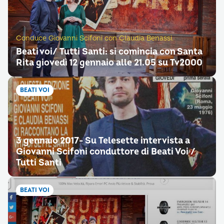
Conduce Giovanni Scifoni con Claudia Benassi.
Beati voi/ Tutti Santi: si comincia con Santa
Rita giovedì 12 gennaio alle 21.05 su Tv2000
BEATI VOI
3 gennaio 2017- Su Telesette intervista a
Giovanni Scifoni conduttore di Beati Voi /
Tutti Santi
BEATI VOI