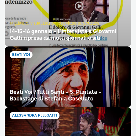
Migliaia di visualizzazioni del video su youtube
14-15-16 gennaio – L’intervista a Giovanni
Galli ripresa da molti giornali e siti
BEATI VOI
Beati Voi /Tutti Santi – 5. Puntata –
Backstage di Stefania Casellato
ALESSANDRA PELEGATTI